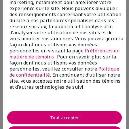
Ajouter au sac
Ajouter au sac
marketing, notamment pour améliorer votre
expérience sur le site. Nous pouvons divulguer
des renseignements concernant votre utilisation
du site à nos partenaires spécialisés dans les
réseaux sociaux, la publicité et l'analyse afin
d'analyser votre utilisation de nos sites et de
vous montrer nos annonces. Vous pouvez gérer la
façon dont nous utilisons vos données
personnelles en visitant la page
Préférences en
matière de témoins
. Pour en savoir plus sur la
façon dont nous utilisons vos données
personnelles, veuillez consulter notre
Politique
de confidentialité
. En continuant d’utiliser notre
Réducteur de rides au
Timbres hydrogel pour les
site, vous acceptez notre utilisation des témoins
Resvératrol + C Mary Kay
yeux Mary Kayᴹᴰ
et d’autres technologies de suivi.
Clinical Solutionsᴹᴰ
50,00 $
45,00 $
Ajouter au sac
Ajouter au sac
Tout accepter