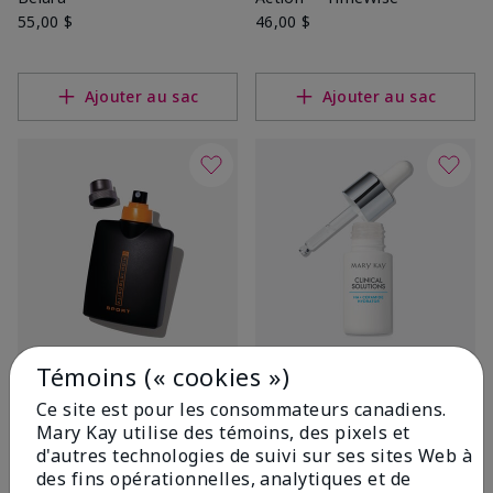
55,00 $
46,00 $
Ajouter au sac
Ajouter au sac
Témoins (« cookies »)
Eau de Cologne en
Hydratant au HA + Céramide
atomiseur MK High
Mary Kay Clinical Solutionsᴹᴰ
Ce site est pour les consommateurs canadiens.
Intensityᴹᴰ Sport
45,00 $
Mary Kay utilise des témoins, des pixels et
55,00 $
d'autres technologies de suivi sur ses sites Web à
des fins opérationnelles, analytiques et de