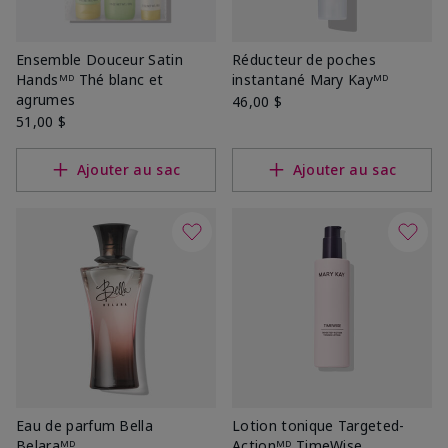
Ensemble Douceur Satin
Réducteur de poches
Handsᴹᴰ Thé blanc et
instantané Mary Kayᴹᴰ
agrumes
46,00 $
51,00 $
Ajouter au sac
Ajouter au sac
Eau de parfum Bella
Lotion tonique Targeted-
Belaraᴹᴰ
Actionᴹᴰ TimeWise