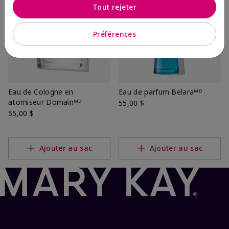
Tout rejeter
Préférences
Eau de Cologne en
Eau de parfum Belaraᴹᴰ
atomiseur Domainᴹᴰ
55,00 $
55,00 $
Ajouter au sac
Ajouter au sac