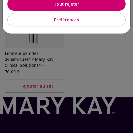
Tout rejeter
Préférences
Limiteur de rides
dynamiquesᴹᴰ Mary Kay
Clinical Solutionsᴹᴰ
70,00 $
Ajouter au sac