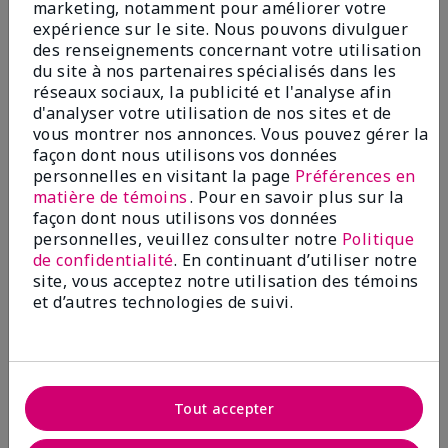
Ajouter au sac
Ajouter au sac
marketing, notamment pour améliorer votre
expérience sur le site. Nous pouvons divulguer
des renseignements concernant votre utilisation
du site à nos partenaires spécialisés dans les
réseaux sociaux, la publicité et l'analyse afin
d'analyser votre utilisation de nos sites et de
vous montrer nos annonces. Vous pouvez gérer la
façon dont nous utilisons vos données
personnelles en visitant la page
Préférences en
matière de témoins
. Pour en savoir plus sur la
façon dont nous utilisons vos données
personnelles, veuillez consulter notre
Politique
de confidentialité
. En continuant d’utiliser notre
Éclaircissant à l’acide
Rétinol 0,3 Mary Kay Clinical
site, vous acceptez notre utilisation des témoins
férulique + Niacinamide Mary
SolutionsMD
et d’autres technologies de suivi.
Kay Clinical Solutionsᴹᴰ
85,00 $
45,00 $
Ajouter au sac
Ajouter au sac
Tout accepter