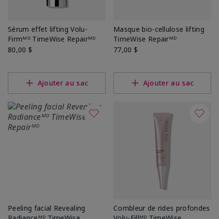
Sérum effet lifting Volu-
Masque bio-cellulose lifting
Firmᴹᴰ TimeWise Repairᴹᴰ
TimeWise Repairᴹᴰ
80,00 $
77,00 $
Ajouter au sac
Ajouter au sac
Peeling facial Revealing
Combleur de rides profondes
Radianceᴹᴰ TimeWise
Volu-Fillᴹᴰ TimeWise