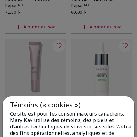
Repairᴹᴰ
Repairᴹᴰ
72,00 $
60,00 $
Ajouter au sac
Ajouter au sac
Témoins (« cookies »)
Crème régénératrice pour les
Lisseur au PHA+AHA Mary
yeux Volu-Firmᴹᴰ TimeWise
Kay Clinical Solutionsᴹᴰ
Ce site est pour les consommateurs canadiens.
Repairᴹᴰ
45,00 $
Mary Kay utilise des témoins, des pixels et
50,00 $
d'autres technologies de suivi sur ses sites Web à
des fins opérationnelles, analytiques et de