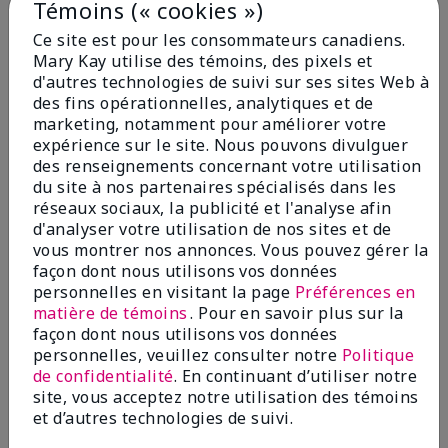
Témoins (« cookies »)
22,00 $
22,00 $
Ce site est pour les consommateurs canadiens.
Mary Kay utilise des témoins, des pixels et
d'autres technologies de suivi sur ses sites Web à
des fins opérationnelles, analytiques et de
Ajouter au sac
Ajouter au sac
marketing, notamment pour améliorer votre
expérience sur le site. Nous pouvons divulguer
des renseignements concernant votre utilisation
du site à nos partenaires spécialisés dans les
réseaux sociaux, la publicité et l'analyse afin
d'analyser votre utilisation de nos sites et de
vous montrer nos annonces. Vous pouvez gérer la
façon dont nous utilisons vos données
personnelles en visitant la page
Préférences en
matière de témoins
. Pour en savoir plus sur la
façon dont nous utilisons vos données
personnelles, veuillez consulter notre
Politique
Ensemble Douceur Satin
Réducteur de poches
de confidentialité
. En continuant d’utiliser notre
Handsᴹᴰ Thé blanc et
instantané Mary Kayᴹᴰ
site, vous acceptez notre utilisation des témoins
agrumes
46,00 $
et d’autres technologies de suivi.
51,00 $