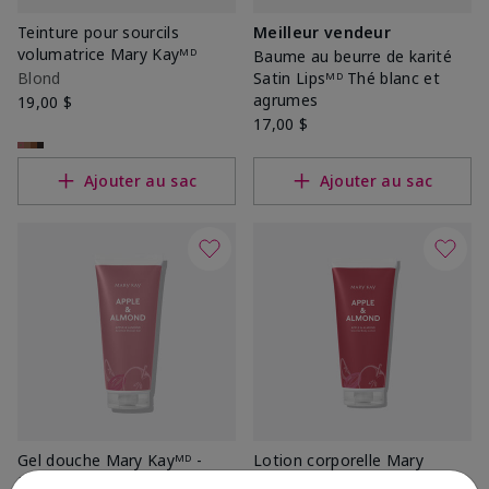
Teinture pour sourcils
Meilleur vendeur
volumatrice Mary Kayᴹᴰ
Baume au beurre de karité
Blond
Satin Lipsᴹᴰ Thé blanc et
agrumes
19,00 $
17,00 $
Ajouter au sac
Ajouter au sac
Gel douche Mary Kayᴹᴰ -
Lotion corporelle Mary
Pomme et amande
Kayᴹᴰ - Pomme et amande