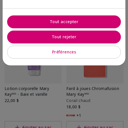
Ajouter au sac
Ajouter au sac
Tout accepter
Tout rejeter
Préférences
Lotion corporelle Mary
Fard à joues Chromafusion
Kayᴹᴰ - Baie et vanille
Mary Kayᴹᴰ
22,00 $
Corail chaud
18,00 $
+1
Ajouter au sac
Ajouter au sac