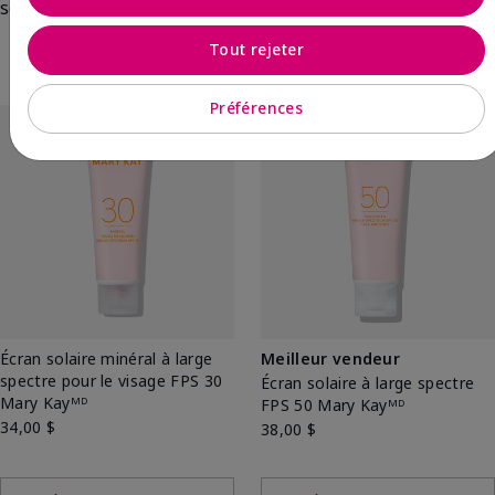
soins de la peau.
Tout rejeter
Préférences
Écran solaire minéral à large
Meilleur vendeur
spectre pour le visage FPS 30
Écran solaire à large spectre
Mary Kayᴹᴰ
FPS 50 Mary Kayᴹᴰ
34,00 $
38,00 $