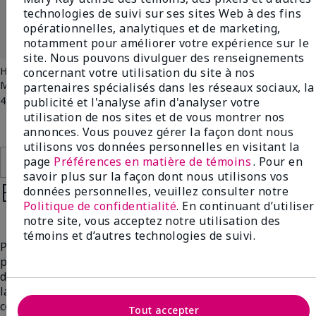
technologies de suivi sur ses sites Web à des fins
opérationnelles, analytiques et de marketing,
notamment pour améliorer votre expérience sur le
site. Nous pouvons divulguer des renseignements
Hydratant au HA + Céramide
Huile nourrissante Mary Kayᴹᴰ
concernant votre utilisation du site à nos
Mary Kay Clinical Solutionsᴹᴰ
partenaires spécialisés dans les réseaux sociaux, la
59,00 $
45,00 $
publicité et l'analyse afin d'analyser votre
utilisation de nos sites et de vous montrer nos
annonces. Vous pouvez gérer la façon dont nous
utilisons vos données personnelles en visitant la
page
Préférences en matière de témoins
. Pour en
Ajouter au sac
Ajouter au sac
savoir plus sur la façon dont nous utilisons vos
Étape 5 : Protéger
données personnelles, veuillez consulter notre
Politique de confidentialité
. En continuant d’utiliser
notre site, vous acceptez notre utilisation des
témoins et d’autres technologies de suivi.
Protégez votre peau des rayons UV nocifs avec une
protection à large spectre. L’exposition au soleil est une
des principales causes du vieillissement prématuré de
la peau, alors appliquez un écran solaire chaque matin
comme dernière étape de votre routine quotidienne de
Tout accepter