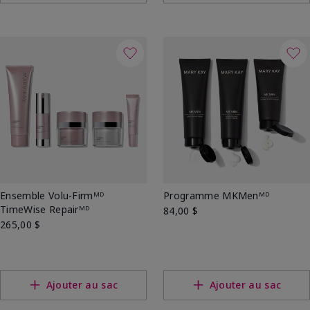
Ensemble Volu-Firmᴹᴰ
Programme MKMenᴹᴰ
TimeWise Repairᴹᴰ
84,00 $
265,00 $
Ajouter au sac
Ajouter au sac