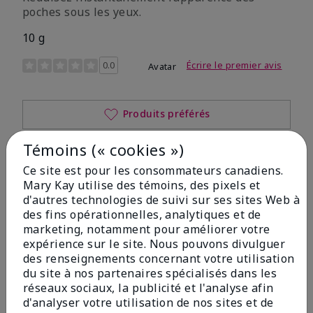
poches sous les yeux.
10 g
Évaluation des clientes 4,9 sur 5
0.0
Écrire le premier avis
Avatar
Produits préférés
Témoins (« cookies »)
Description du produit
Ce site est pour les consommateurs canadiens.
Mary Kay utilise des témoins, des pixels et
d'autres technologies de suivi sur ses sites Web à
Aperçu
des fins opérationnelles, analytiques et de
marketing, notamment pour améliorer votre
expérience sur le site. Nous pouvons divulguer
Assertions et bienfaits
des renseignements concernant votre utilisation
du site à nos partenaires spécialisés dans les
Conseils d'application
réseaux sociaux, la publicité et l'analyse afin
d'analyser votre utilisation de nos sites et de