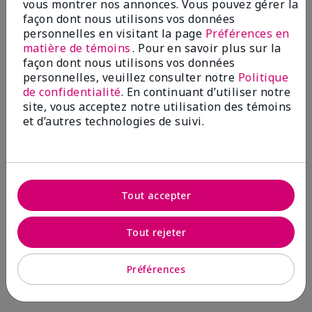
vous montrer nos annonces. Vous pouvez gérer la
façon dont nous utilisons vos données
personnelles en visitant la page
Préférences en
matière de témoins
. Pour en savoir plus sur la
façon dont nous utilisons vos données
personnelles, veuillez consulter notre
Politique
de confidentialité
. En continuant d’utiliser notre
You May Also Like
site, vous acceptez notre utilisation des témoins
et d’autres technologies de suivi.
Tout accepter
Tout rejeter
Tonique équilibrant Mary
Démaquillant sans huile
Préférences
Kayᴹᴰ
pour les yeux Mary Kayᴹᴰ
24,00 $
26,00 $