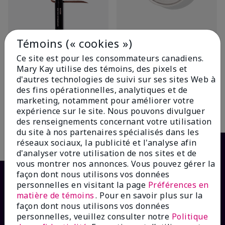
Témoins (« cookies »)
Crayon hydrofuge pour les
Ligneur gel pour les yeux
yeux Mary Kayᴹᴰ
avec pinceau extensible Mary
Ce site est pour les consommateurs canadiens.
Kayᴹᴰ
Brun
Mary Kay utilise des témoins, des pixels et
Noir de jais
19,00 $
d'autres technologies de suivi sur ses sites Web à
27,00 $
des fins opérationnelles, analytiques et de
marketing, notamment pour améliorer votre
expérience sur le site. Nous pouvons divulguer
Ajouter au sac
Ajouter au sac
des renseignements concernant votre utilisation
du site à nos partenaires spécialisés dans les
réseaux sociaux, la publicité et l'analyse afin
d'analyser votre utilisation de nos sites et de
vous montrer nos annonces. Vous pouvez gérer la
façon dont nous utilisons vos données
personnelles en visitant la page
Préférences en
matière de témoins
. Pour en savoir plus sur la
façon dont nous utilisons vos données
personnelles, veuillez consulter notre
Politique