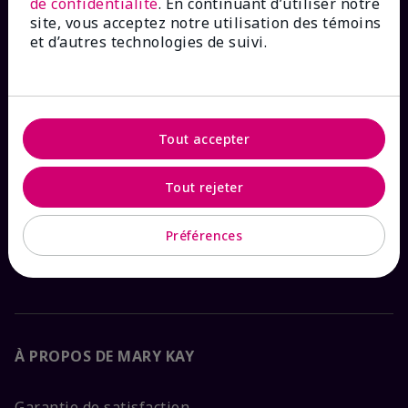
de confidentialité
. En continuant d’utiliser notre
site, vous acceptez notre utilisation des témoins
et d’autres technologies de suivi.
COMMENT POUVONS-NOUS AIDER?
Abonnement aux courriels
Tout accepter
Magasiner dans
The Look
Tout rejeter
Recherche de commande
Préférences
FAQ
À PROPOS DE MARY KAY
Garantie de satisfaction