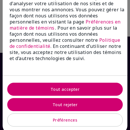
d'analyser votre utilisation de nos sites et de
66,00 $
55,00 $
vous montrer nos annonces. Vous pouvez gérer la
façon dont nous utilisons vos données
personnelles en visitant la page
Préférences en
Ajouter au sac
Ajouter au sac
matière de témoins
. Pour en savoir plus sur la
façon dont nous utilisons vos données
personnelles, veuillez consulter notre
Politique
de confidentialité
. En continuant d’utiliser notre
site, vous acceptez notre utilisation des témoins
et d’autres technologies de suivi.
Tout accepter
Tout rejeter
COMMENT POUVONS-NOUS AIDER?
Préférences
Abonnement aux courriels