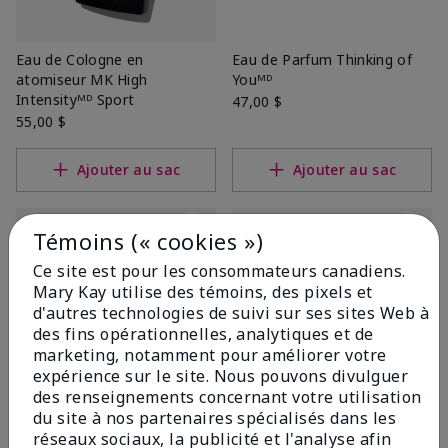
Eau de Cologne en
Eau de Parfum Thinking of
atomiseur MK High
Youᴹᴰ
Intensityᴹᴰ Sport
47,00 $
55,00 $
Ajouter au sac
Ajouter au sac
Témoins (« cookies »)
Ce site est pour les consommateurs canadiens.
Mary Kay utilise des témoins, des pixels et
d'autres technologies de suivi sur ses sites Web à
des fins opérationnelles, analytiques et de
marketing, notamment pour améliorer votre
expérience sur le site. Nous pouvons divulguer
des renseignements concernant votre utilisation
du site à nos partenaires spécialisés dans les
Eau de parfum Confidently
Eau de Cologne en
réseaux sociaux, la publicité et l'analyse afin
Youᴹᶜ Mary Kayᴹᴰ
atomiseur Domainᴹᴰ