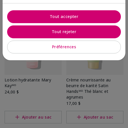
Ajouter au sac
Ajouter au sac
Tout accepter
Tout rejeter
Préférences
Lotion hydratante Mary
Crème nourrissante au
Kayᴹᴰ
beurre de karité Satin
Handsᴹᴰ Thé blanc et
24,00 $
agrumes
17,00 $
Ajouter au sac
Ajouter au sac