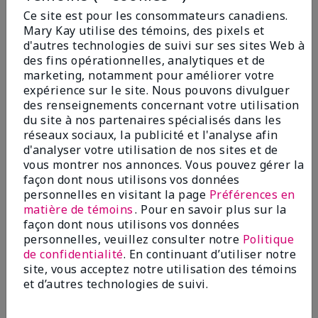
agrumes
Ce site est pour les consommateurs canadiens.
29,00 $
Mary Kay utilise des témoins, des pixels et
d'autres technologies de suivi sur ses sites Web à
des fins opérationnelles, analytiques et de
Ajouter au sac
Ajouter au sac
marketing, notamment pour améliorer votre
expérience sur le site. Nous pouvons divulguer
des renseignements concernant votre utilisation
du site à nos partenaires spécialisés dans les
réseaux sociaux, la publicité et l'analyse afin
d'analyser votre utilisation de nos sites et de
vous montrer nos annonces. Vous pouvez gérer la
façon dont nous utilisons vos données
personnelles en visitant la page
Préférences en
matière de témoins
. Pour en savoir plus sur la
façon dont nous utilisons vos données
personnelles, veuillez consulter notre
Politique
Crème de nuit extra-
Gel douche Mary Kayᴹᴰ -
de confidentialité
. En continuant d’utiliser notre
émolliente
Baie et vanille
site, vous acceptez notre utilisation des témoins
22,00 $
22,00 $
et d’autres technologies de suivi.