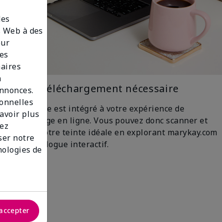
des
es Web à des
our
des
naires
n
Aucun téléchargement nécessaire
annonces.
sonnelles
Le système est intégré à votre expérience de
savoir plus
magasinage en ligne. Vous pouvez donc scanner et
lez
trouver votre teinte idéale en explorant marykay.com
iser notre
ou le catalogue interactif.
nologies de
accepter