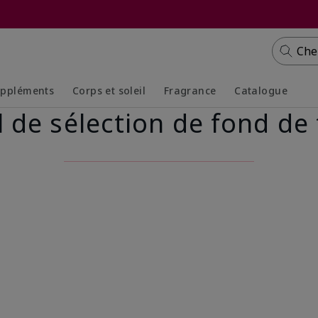
Che
ppléments
Corps et soleil
Fragrance
Catalogue
l de sélection de fond de 
Collapsed
Expanded
Collapsed
Expanded