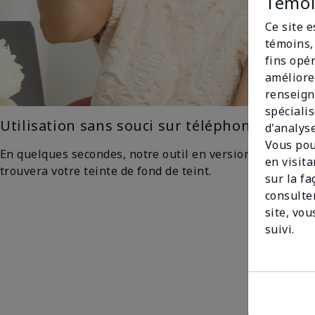
Témoin
Ce site 
témoins, 
fins opé
améliore
renseign
spécialis
Utilisation sans souci sur téléphone
d'analys
Vous pou
En quelques secondes, notre outil en version mobile
en visit
trouvera votre teinte de fond de teint.
sur la f
consulte
site, vou
suivi.