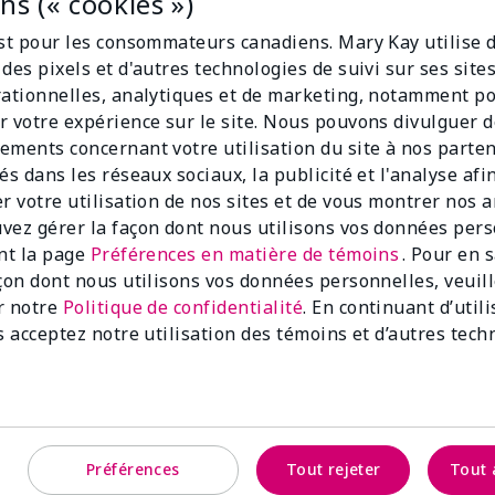
s (« cookies »)
est pour les consommateurs canadiens. Mary Kay utilise 
des pixels et d'autres technologies de suivi sur ses sit
rationnelles, analytiques et de marketing, notamment p
r votre expérience sur le site. Nous pouvons divulguer 
ements concernant votre utilisation du site à nos parte
és dans les réseaux sociaux, la publicité et l'analyse afi
Bon éclairage, résultats optimaux
er votre utilisation de nos sites et de vous montrer nos 
vez gérer la façon dont nous utilisons vos données per
Notre technologie de l’IA élimine les devinettes avec
ant la page
Préférences en matière de témoins
. Pour en 
l’ingéniosité de l’apprentissage automatique —
açon dont nous utilisons vos données personnelles, veuil
mettez-vous devant une fenêtre pour un éclairage
r notre
Politique de confidentialité
. En continuant d’util
uniforme et naturel pour obtenir les meilleurs
s acceptez notre utilisation des témoins et d’autres tech
résultats.
Préférences
Tout rejeter
Tout 