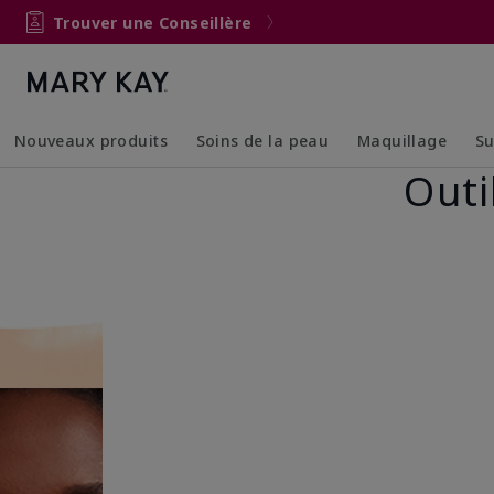
Trouver une Conseillère
Nouveaux produits
Soins de la peau
Maquillage
Su
Outi
Collapsed
Expanded
Collapsed
Expanded