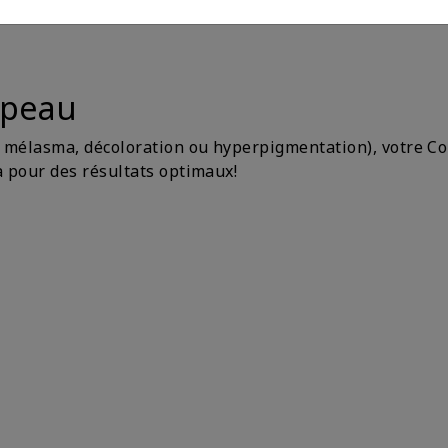
 peau
, mélasma, décoloration ou hyperpigmentation), votre C
a pour des résultats optimaux!