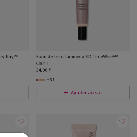
ary Kayᴹᴰ
Fond de teint lumineux 3D TimeWiseᴹᴰ
Clair 1
34,00 $
+31
c
Ajouter au sac