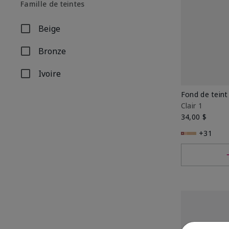
Famille de teintes
Beige
Affiner par Famille de teintes: Beige
Bronze
Affiner par Famille de teintes: Bronze
Ivoire
Affiner par Famille de teintes: Ivoire
Fond de tein
Clair 1
34,00 $
+31