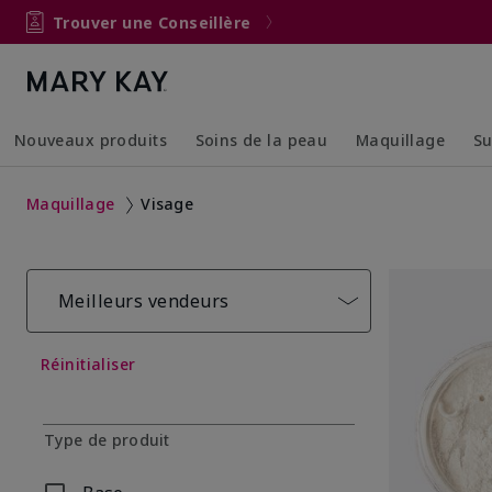
Trouver une Conseillère
Nouveaux produits
Soins de la peau
Maquillage
Su
Collapsed
Expanded
Collapsed
Expanded
Maquillage
Visage
Meilleurs vendeurs
Réinitialiser
Type de produit