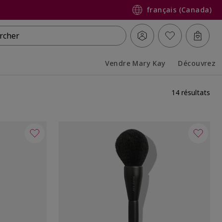
français (Canada)
rcher
Vendre Mary Kay
Découvrez
Collapsed
Expanded
14 résultats