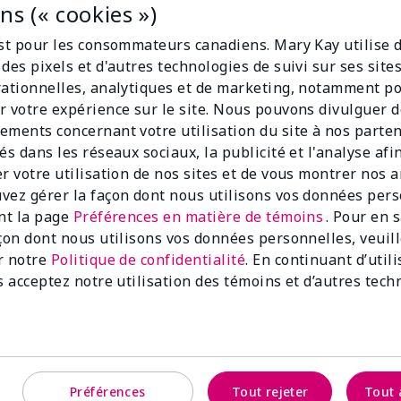
s (« cookies »)
est pour les consommateurs canadiens. Mary Kay utilise 
des pixels et d'autres technologies de suivi sur ses sit
rationnelles, analytiques et de marketing, notamment p
r votre expérience sur le site. Nous pouvons divulguer 
ements concernant votre utilisation du site à nos parte
és dans les réseaux sociaux, la publicité et l'analyse afi
er votre utilisation de nos sites et de vous montrer nos 
vez gérer la façon dont nous utilisons vos données per
ant la page
Préférences en matière de témoins
. Pour en 
fond de teint liquide Mary
Pinceau à estomper Mary Kay
açon dont nous utilisons vos données personnelles, veuil
22,00 $
r notre
Politique de confidentialité
. En continuant d’util
s acceptez notre utilisation des témoins et d’autres tech
Ajouter au sac
Ajouter au sa
Préférences
Tout rejeter
Tout 