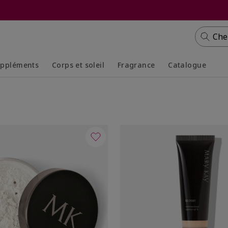
Che
ppléments
Corps et soleil
Fragrance
Catalogue
Collapsed
Expanded
Collapsed
Expanded