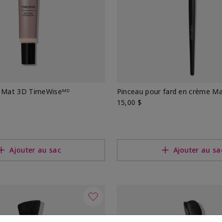
t Mat 3D TimeWiseᴹᴰ
Pinceau pour fard en crème M
15,00 $
Ajouter au sac
Ajouter au sa