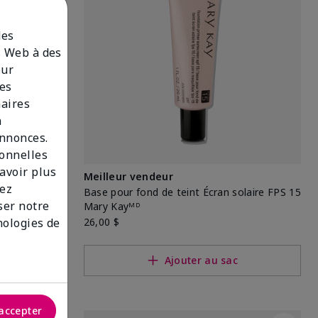
des
es Web à des
our
des
naires
n
annonces.
sonnelles
savoir plus
ᴹᴰ
Meilleur vendeur
lez
Base pour fond de teint Écran solaire FPS 15
iser notre
Mary Kayᴹᴰ
26,00 $
nologies de
c
Ajouter au sac
accepter