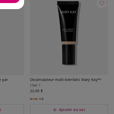
e par
Dissimulateur multi-bienfaits Mary Kayᴹᴰ
Clair 1
22,00 $
+4
c
Ajouter au sac