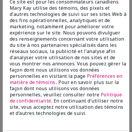
Ce site est pour les consommateurs canadiens.
Kay Clinical Solutionsᴹᴰ
45,00 $
Mary Kay utilise des témoins, des pixels et
45,00 $
d'autres technologies de suivi sur ses sites Web à
des fins opérationnelles, analytiques et de
Ajouter au sac
Ajouter au sac
marketing, notamment pour améliorer votre
expérience sur le site. Nous pouvons divulguer
des renseignements concernant votre utilisation
du site à nos partenaires spécialisés dans les
réseaux sociaux, la publicité et l'analyse afin
d'analyser votre utilisation de nos sites et de
vous montrer nos annonces. Vous pouvez gérer la
façon dont nous utilisons vos données
personnelles en visitant la page
Préférences en
matière de témoins
. Pour en savoir plus sur la
façon dont nous utilisons vos données
personnelles, veuillez consulter notre
Politique
de confidentialité
. En continuant d’utiliser notre
Lisseur au PHA+AHA Mary
site, vous acceptez notre utilisation des témoins
Kay Clinical Solutionsᴹᴰ
et d’autres technologies de suivi.
45,00 $