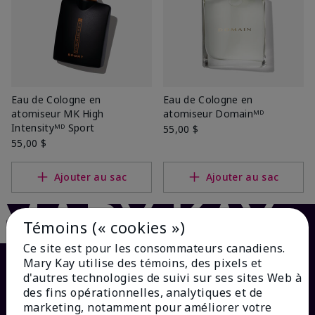
Eau de Cologne en
Eau de Cologne en
atomiseur MK High
atomiseur Domainᴹᴰ
Intensityᴹᴰ Sport
55,00 $
55,00 $
Ajouter au sac
Ajouter au sac
Témoins (« cookies »)
Ce site est pour les consommateurs canadiens.
Mary Kay utilise des témoins, des pixels et
d'autres technologies de suivi sur ses sites Web à
des fins opérationnelles, analytiques et de
marketing, notamment pour améliorer votre