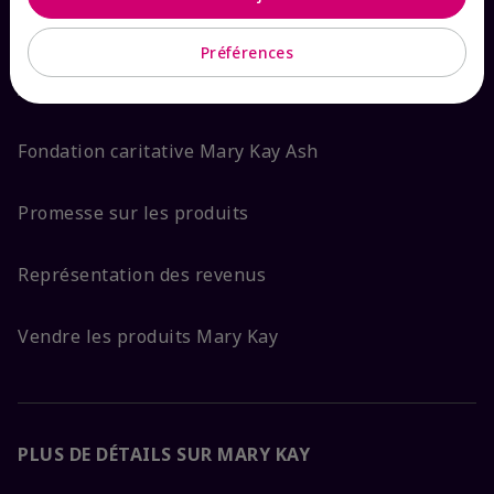
Garantie de satisfaction
Préférences
À propos de Mary Kay
Fondation caritative Mary Kay Ash
Promesse sur les produits
Représentation des revenus
Vendre les produits Mary Kay
PLUS DE DÉTAILS SUR MARY KAY