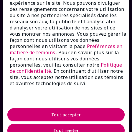
expérience sur le site. Nous pouvons divulguer
des renseignements concernant votre utilisation
du site à nos partenaires spécialisés dans les
réseaux sociaux, la publicité et l'analyse afin
COMMENT POUVONS-NOUS AIDER?
d'analyser votre utilisation de nos sites et de
vous montrer nos annonces. Vous pouvez gérer la
façon dont nous utilisons vos données
Abonnement aux courriels
personnelles en visitant la page
Préférences en
matière de témoins
. Pour en savoir plus sur la
Magasiner dans
The Look
façon dont nous utilisons vos données
personnelles, veuillez consulter notre
Politique
de confidentialité
. En continuant d’utiliser notre
Recherche de commande
site, vous acceptez notre utilisation des témoins
et d’autres technologies de suivi.
FAQ
Tout accepter
À PROPOS DE MARY KAY
Tout rejeter