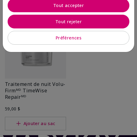
Tout accepter
Ajouter au sac
Ajouter au sac
Tout rejeter
Préférences
Traitement de nuit Volu-
Firmᴹᴰ TimeWise
Repairᴹᴰ
59,00 $
Ajouter au sac