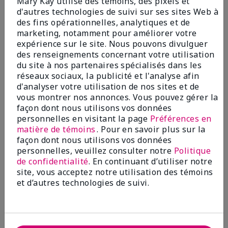
Mary Kay utilise des témoins, des pixels et
60,00 $
d'autres technologies de suivi sur ses sites Web à
des fins opérationnelles, analytiques et de
marketing, notamment pour améliorer votre
Ajouter au sac
Ajouter au sac
expérience sur le site. Nous pouvons divulguer
des renseignements concernant votre utilisation
du site à nos partenaires spécialisés dans les
réseaux sociaux, la publicité et l'analyse afin
d'analyser votre utilisation de nos sites et de
vous montrer nos annonces. Vous pouvez gérer la
façon dont nous utilisons vos données
personnelles en visitant la page
Préférences en
matière de témoins
. Pour en savoir plus sur la
façon dont nous utilisons vos données
personnelles, veuillez consulter notre
Politique
de confidentialité
. En continuant d’utiliser notre
site, vous acceptez notre utilisation des témoins
Ensemble voyage Volu-
Crème régénératrice pour les
Firmᴹᴰ TimeWise Repairᴹᴰ
yeux Volu-Firmᴹᴰ TimeWise
et d’autres technologies de suivi.
Repairᴹᴰ
46,00 $
50,00 $