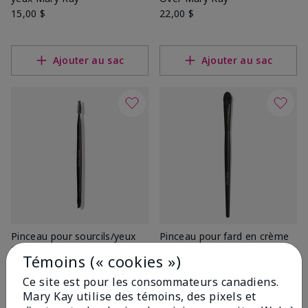
15,00 $
22,00 $
Ajouter au sac
Ajouter au sac
Pinceau pour sourcils/yeux
Pinceau pour fard en crème
Mary Kayᴹᴰ
Mary Kayᴹᴰ
Témoins (« cookies »)
15,00 $
15,00 $
Ce site est pour les consommateurs canadiens.
Mary Kay utilise des témoins, des pixels et