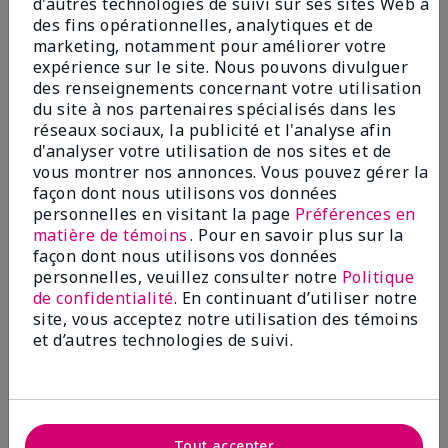
d'autres technologies de suivi sur ses sites Web à
Ajouter au sac
Ajouter au sac
des fins opérationnelles, analytiques et de
marketing, notamment pour améliorer votre
expérience sur le site. Nous pouvons divulguer
des renseignements concernant votre utilisation
du site à nos partenaires spécialisés dans les
réseaux sociaux, la publicité et l'analyse afin
d'analyser votre utilisation de nos sites et de
vous montrer nos annonces. Vous pouvez gérer la
façon dont nous utilisons vos données
personnelles en visitant la page
Préférences en
matière de témoins
. Pour en savoir plus sur la
façon dont nous utilisons vos données
Pinceau pour fond de teint
Pinceau pour le repli de l’œil
personnelles, veuillez consulter notre
Politique
liquide Mary Kayᴹᴰ
Mary Kayᴹᴰ
de confidentialité
. En continuant d’utiliser notre
20,00 $
15,00 $
site, vous acceptez notre utilisation des témoins
et d’autres technologies de suivi.
Ajouter au sac
Ajouter au sac
Tout accepter