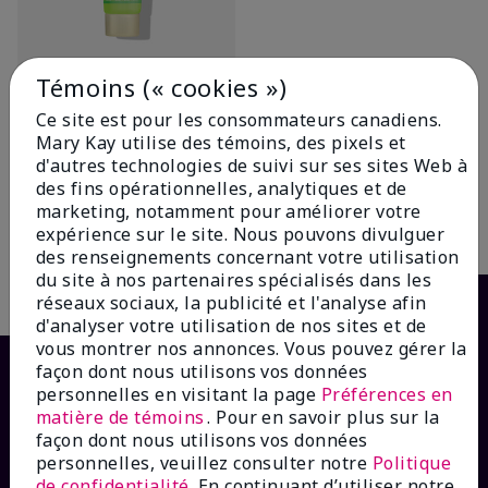
Témoins (« cookies »)
Exfoliant au sucre de karité
Satin Lipsᴹᴰ Thé blanc et
Ce site est pour les consommateurs canadiens.
agrumes
Mary Kay utilise des témoins, des pixels et
17,00 $
d'autres technologies de suivi sur ses sites Web à
des fins opérationnelles, analytiques et de
marketing, notamment pour améliorer votre
Ajouter au sac
expérience sur le site. Nous pouvons divulguer
des renseignements concernant votre utilisation
du site à nos partenaires spécialisés dans les
réseaux sociaux, la publicité et l'analyse afin
d'analyser votre utilisation de nos sites et de
vous montrer nos annonces. Vous pouvez gérer la
façon dont nous utilisons vos données
personnelles en visitant la page
Préférences en
matière de témoins
. Pour en savoir plus sur la
façon dont nous utilisons vos données
personnelles, veuillez consulter notre
Politique
de confidentialité
. En continuant d’utiliser notre