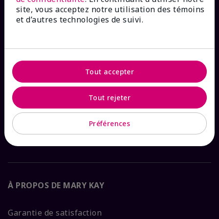
site, vous acceptez notre utilisation des témoins
et d’autres technologies de suivi.
COMMENT POUVONS-NOUS AIDER?
Abonnement aux courriels
Tout accepter
Magasiner dans
The Look
Tout rejeter
Recherche de commande
Préférences
FAQ
À PROPOS DE MARY KAY
Garantie de satisfaction