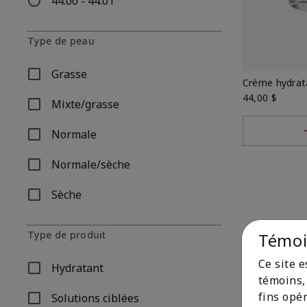
44.00 - 44.01
Affiner par Prix: 44.00 - 44.01
Type de peau
Grasse
Affiner par Type de peau: Grasse
Crème hydrat
44,00 $
Mixte/grasse
Affiner par Type de peau: Mixte/grasse
Normale
Affiner par Type de peau: Normale
Normale/sèche
Affiner par Type de peau: Normale/sèche
Sèche
Affiner par Type de peau: Sèche
Type de produit
Témoin
Ce site 
Hydratant
Affiner par Type de produit: Hydratant
témoins, 
fins opé
Solutions ciblées
Affiner par Type de produit: Solutions ciblées