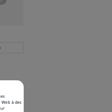
c
des
es Web à des
our