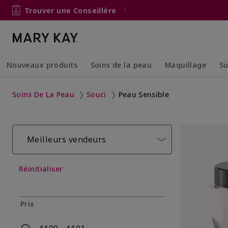
Trouver une Conseillère
Nouveaux produits
Soins de la peau
Maquillage
Su
Collapsed
Expanded
Collapsed
Expanded
Soins De La Peau
Souci
Peau Sensible
Meilleurs vendeurs
Réinitialiser
Prix