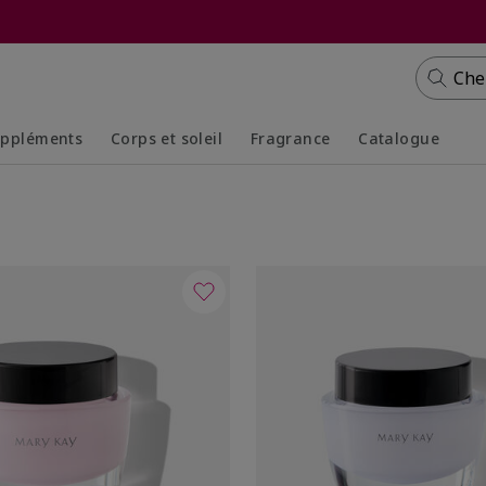
Che
ppléments
Corps et soleil
Fragrance
Catalogue
Collapsed
Expanded
Collapsed
Expanded