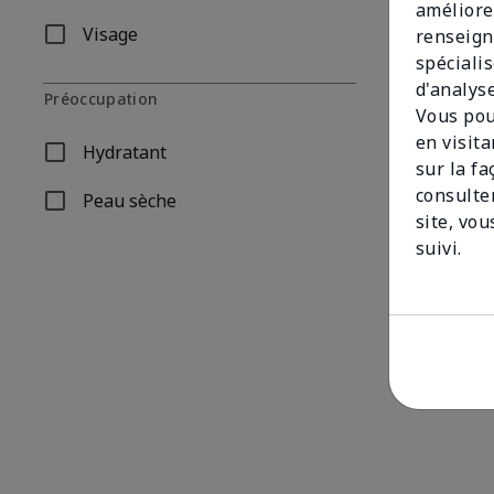
améliore
Visage
renseign
Affiner par Type de produit: Visage
spécialis
d'analys
Préoccupation
Vous pou
en visit
Hydratant
Affiner par Préoccupation: Hydratant
sur la f
consulte
Peau sèche
Affiner par Préoccupation: Peau sèche
site, vou
suivi.