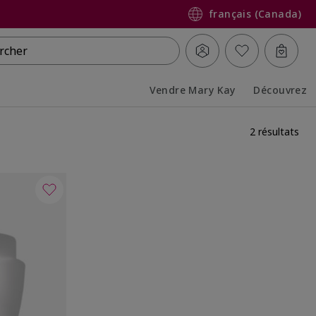
français (Canada)
rcher
Vendre Mary Kay
Découvrez
Collapsed
Expanded
2 résultats