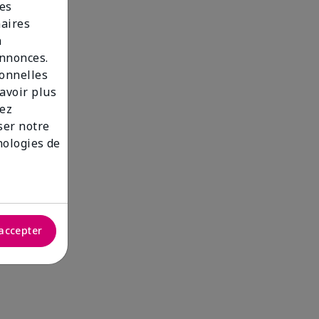
des
naires
n
annonces.
sonnelles
savoir plus
lez
iser notre
nologies de
accepter