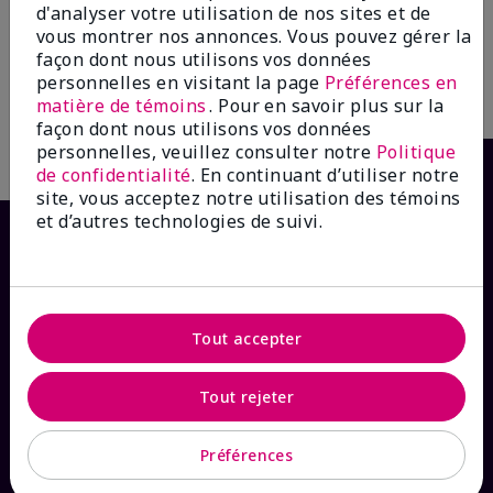
d'analyser votre utilisation de nos sites et de
Clear Proofᴹᴰ
23,00 $
vous montrer nos annonces. Vous pouvez gérer la
16,00 $
façon dont nous utilisons vos données
personnelles en visitant la page
Préférences en
Ajouter au sac
Ajouter au sac
matière de témoins
. Pour en savoir plus sur la
façon dont nous utilisons vos données
personnelles, veuillez consulter notre
Politique
de confidentialité
. En continuant d’utiliser notre
site, vous acceptez notre utilisation des témoins
et d’autres technologies de suivi.
Tout accepter
Tout rejeter
COMMENT POUVONS-NOUS AIDER?
Préférences
Abonnement aux courriels