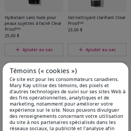
Hydratant sans huile pour
Gel nettoyant clarifiant Clear
peaux sujettes à l’acné Clear
Proofᴹᴰ
Proofᴹᴰ
23,00 $
25,00 $
Ajouter au sac
Ajouter au sac
Témoins (« cookies »)
Ce site est pour les consommateurs canadiens.
Mary Kay utilise des témoins, des pixels et
d'autres technologies de suivi sur ses sites Web à
des fins opérationnelles, analytiques et de
marketing, notamment pour améliorer votre
expérience sur le site. Nous pouvons divulguer
des renseignements concernant votre utilisation
du site à nos partenaires spécialisés dans les
Solution anti-imperfection
Tonique contrôle-acné Clear
réseaux sociaux, la publicité et l'analyse afin
pour peaux sujettes à l’acné
Proofᴹᴰ