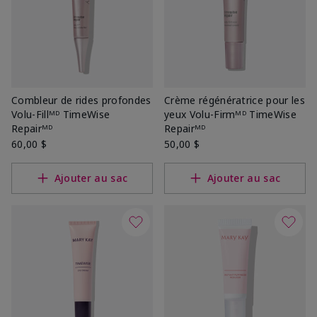
Combleur de rides profondes
Crème régénératrice pour les
Volu-Fillᴹᴰ TimeWise
yeux Volu-Firmᴹᴰ TimeWise
Repairᴹᴰ
Repairᴹᴰ
60,00 $
50,00 $
Ajouter au sac
Ajouter au sac