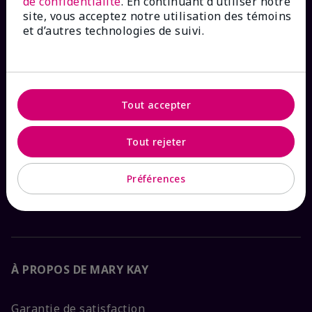
de confidentialité
. En continuant d’utiliser notre
site, vous acceptez notre utilisation des témoins
et d’autres technologies de suivi.
COMMENT POUVONS-NOUS AIDER?
Abonnement aux courriels
Tout accepter
Magasiner dans
The Look
Tout rejeter
Recherche de commande
Préférences
FAQ
À PROPOS DE MARY KAY
Garantie de satisfaction