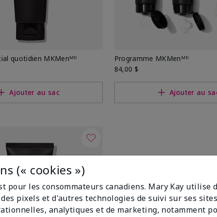
cial quotidien MKMenᴹᴰ
Programme MKMenᴹᴰ
84,00 $
Ajouter au sac
Ajouter au sa
s (« cookies »)
est pour les consommateurs canadiens. Mary Kay utilise 
des pixels et d'autres technologies de suivi sur ses sit
rationnelles, analytiques et de marketing, notamment p