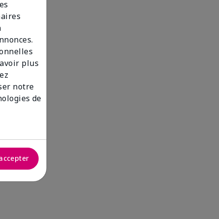
des
naires
n
annonces.
sonnelles
savoir plus
lez
iser notre
nologies de
accepter