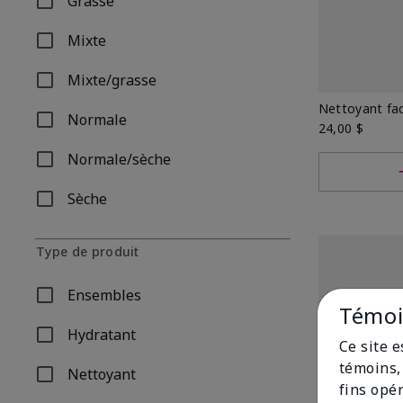
Grasse
Affiner par Type de peau: Grasse
Mixte
Affiner par Type de peau: Mixte
Mixte/grasse
Affiner par Type de peau: Mixte/grasse
Nettoyant fa
Normale
Affiner par Type de peau: Normale
24,00 $
Normale/sèche
Affiner par Type de peau: Normale/sèche
Sèche
Affiner par Type de peau: Sèche
Type de produit
Ensembles
Affiner par Type de produit: Ensembles
Témoin
Hydratant
Affiner par Type de produit: Hydratant
Ce site 
témoins, 
Nettoyant
Affiner par Type de produit: Nettoyant
fins opé