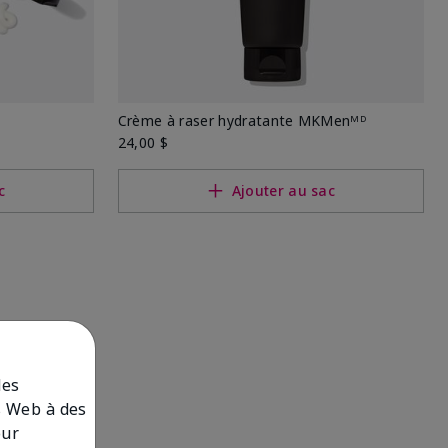
Crème à raser hydratante MKMenᴹᴰ
24,00 $
c
Ajouter au sac
des
es Web à des
our