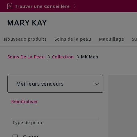
Trouver une Conseillère
Nouveaux produits
Soins de la peau
Maquillage
Su
Collapsed
Expanded
Collapsed
Expanded
Soins De La Peau
Collection
MK Men
Meilleurs vendeurs
Réinitialiser
Type de peau