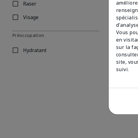
améliore
Raser
Affiner par Type de produit: Raser
renseign
Visage
spécialis
Affiner par Type de produit: Visage
d'analys
Vous pou
Préoccupation
en visit
Hydratant ul
sur la f
36,00 $
Hydratant
Affiner par Préoccupation: Hydratant
consulte
site, vou
suivi.