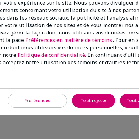
r votre expérience sur le site. Nous pouvons divulguer 
ements concernant votre utilisation du site à nos parte
és dans les réseaux sociaux, la publicité et l'analyse afi
er votre utilisation de nos sites et de vous montrer nos 
vez gérer la façon dont nous utilisons vos données per
ant la page
Préférences en matière de témoins
. Pour en 
time MKMenᴹᴰ
açon dont nous utilisons vos données personnelles, veuil
r notre
Politique de confidentialité
. En continuant d’util
s acceptez notre utilisation des témoins et d’autres tech
Ajouter au sac
Préférences
Tout rejeter
Tout 