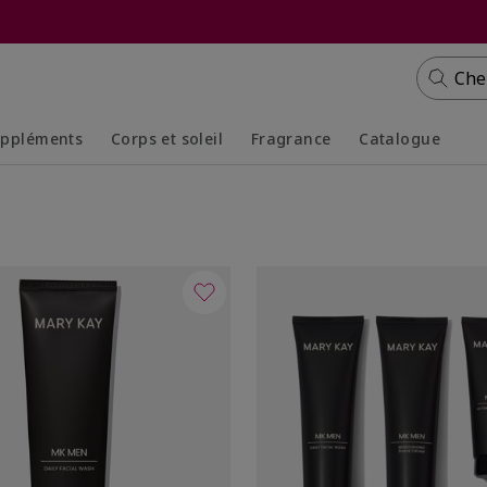
Che
ppléments
Corps et soleil
Fragrance
Catalogue
Collapsed
Expanded
Collapsed
Expanded