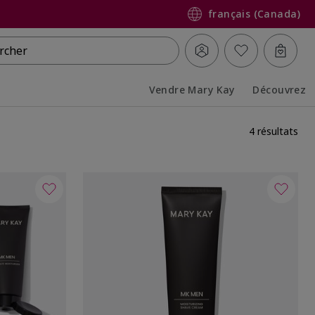
français (Canada)
rcher
Vendre Mary Kay
Découvrez
Collapsed
Expanded
4 résultats