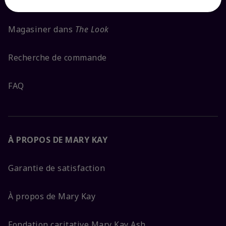
Abonnement aux courriels
Magasiner dans
The Look
Recherche de commande
FAQ
À PROPOS DE MARY KAY
Garantie de satisfaction
À propos de Mary Kay
Fondation caritative Mary Kay Ash