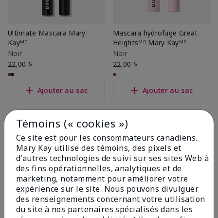
Ultimate Mascara Mary
Mascara hydrofuge Great
Kayᴹᴰ
Heightsᴹᴰ Mary Kayᴹᴰ
Noir
Noir
22,00 $
22,00 $
Ajouter au sac
Ajouter au sac
Témoins (« cookies »)
Ce site est pour les consommateurs canadiens.
Mary Kay utilise des témoins, des pixels et
d'autres technologies de suivi sur ses sites Web à
des fins opérationnelles, analytiques et de
marketing, notamment pour améliorer votre
expérience sur le site. Nous pouvons divulguer
des renseignements concernant votre utilisation
du site à nos partenaires spécialisés dans les
Mascara Lash Intensityᴹᴰ