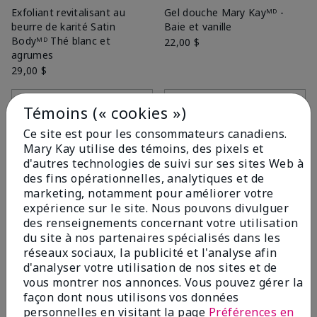
Exfoliant revitalisant au
Gel douche Mary Kayᴹᴰ -
beurre de karité Satin
Baie et vanille
Bodyᴹᴰ Thé blanc et
22,00 $
agrumes
29,00 $
Ajouter au sac
Ajouter au sac
Témoins (« cookies »)
Ce site est pour les consommateurs canadiens.
Mary Kay utilise des témoins, des pixels et
d'autres technologies de suivi sur ses sites Web à
des fins opérationnelles, analytiques et de
marketing, notamment pour améliorer votre
expérience sur le site. Nous pouvons divulguer
des renseignements concernant votre utilisation
du site à nos partenaires spécialisés dans les
réseaux sociaux, la publicité et l'analyse afin
d'analyser votre utilisation de nos sites et de
vous montrer nos annonces. Vous pouvez gérer la
Brume de finition de
Ensemble Satin Lipsᴹᴰ Thé
façon dont nous utilisons vos données
maquillage par Skindinävia
blanc et agrumes
personnelles en visitant la page
Préférences en
Mary Kayᴹᴰ
32,00 $