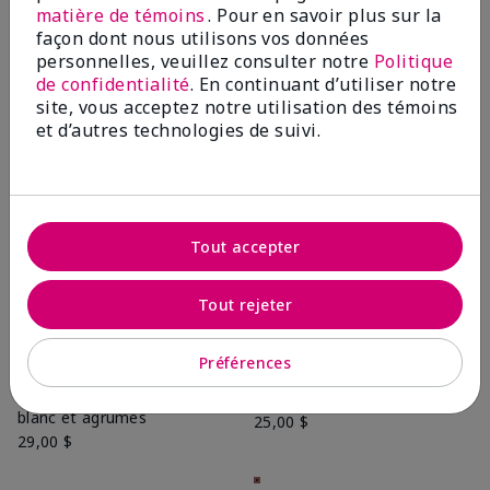
matière de témoins
. Pour en savoir plus sur la
28,00 $
façon dont nous utilisons vos données
personnelles, veuillez consulter notre
Politique
de confidentialité
. En continuant d’utiliser notre
Ajouter au sac
Ajouter au sac
site, vous acceptez notre utilisation des témoins
et d’autres technologies de suivi.
Tout accepter
Tout rejeter
Préférences
Lotion soyeuse au beurre de
Mascara Lash Intensityᴹᴰ
karité Satin Bodyᴹᴰ Thé
Noir
blanc et agrumes
25,00 $
29,00 $