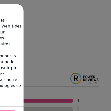
des
es Web à des
our
des
naires
n
annonces.
sonnelles
savoir plus
lez
iser notre
nologies de
5 Étoiles
1
4 Étoiles
0