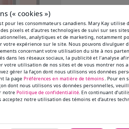
s (« cookies »)
est pour les consommateurs canadiens. Mary Kay utilise 
des pixels et d'autres technologies de suivi sur ses sit
rationnelles, analytiques et de marketing, notamment p
r votre expérience sur le site. Nous pouvons divulguer 
 sans huile pour les yeux Mary
ements concernant votre utilisation du site à nos parte
és dans les réseaux sociaux, la publicité et l'analyse afi
er votre utilisation de nos sites et de vous montrer nos 
vez gérer la façon dont nous utilisons vos données per
ant la page
Préférences en matière de témoins
. Pour en 
açon dont nous utilisons vos données personnelles, veuil
r notre
Politique de confidentialité
. En continuant d’util
s acceptez notre utilisation des témoins et d’autres tech
100%