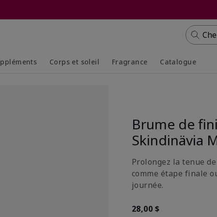
Che
ppléments
Corps et soleil
Fragrance
Catalogue
Collapsed
Expanded
Collapsed
Expanded
Brume de fin
Skindinävia 
Prolongez la tenue de
comme étape finale ou
journée.
28,00 $