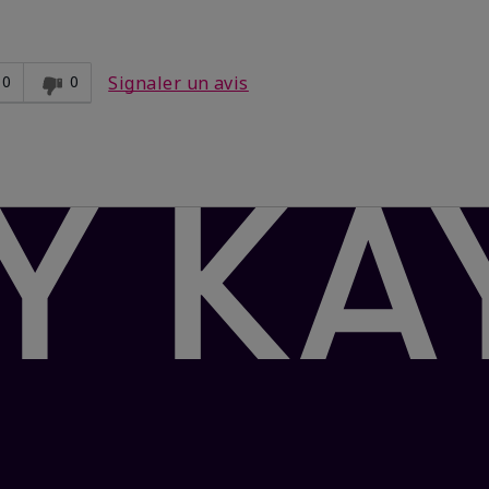
0
0
Signaler un avis