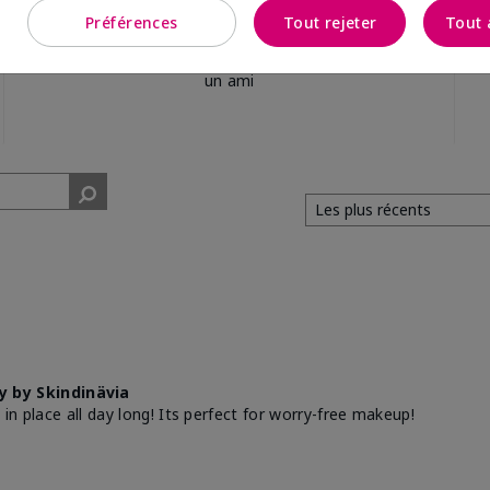
Préférences
Tout rejeter
Tout 
des répondants
recommanderaient à
un ami
 by Skindinävia
 in place all day long! Its perfect for worry-free makeup!