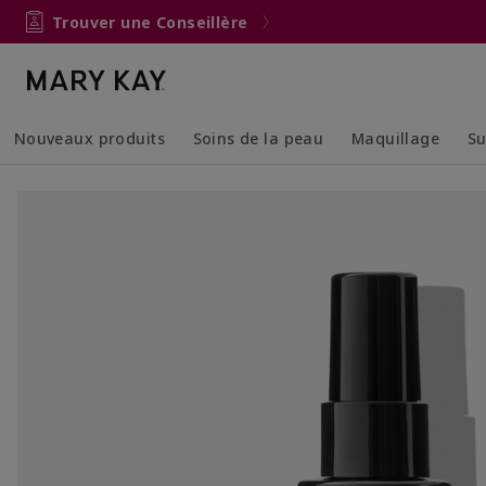
Trouver une Conseillère
Nouveaux produits
Soins de la peau
Maquillage
Su
Collapsed
Expanded
Collapsed
Expanded