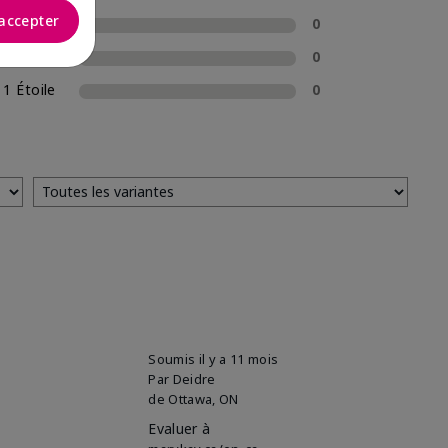
accepter
3 Étoiles
0
2 Étoiles
0
1 Étoile
0
Soumis
il y a 11 mois
Par
Deidre
de
Ottawa, ON
Evaluer à