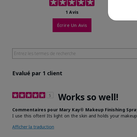
1 Avis
Écrire Un Avis
Evalué par 1 client
Works so well!
5
Commentaires pour Mary Kay® Makeup Finishing Spray
I use this often! Its light on the skin and holds your makeup
Afficher la traduction