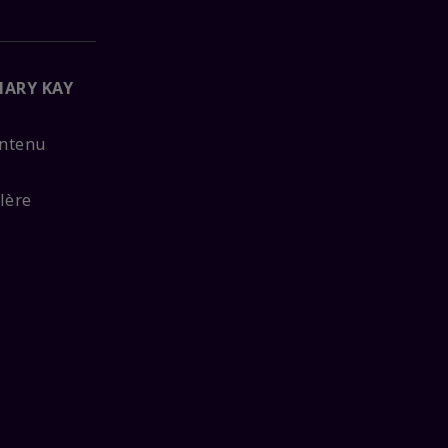
MARY KAY
ontenu
lère
Ajouter au
sac
28,00 $