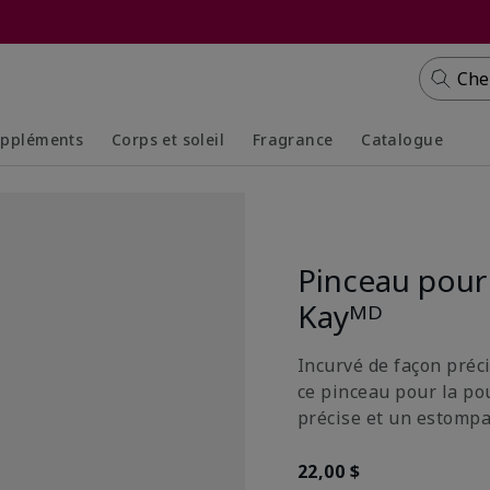
Che
ppléments
Corps et soleil
Fragrance
Catalogue
Collapsed
Expanded
Collapsed
Expanded
Pinceau pour
Kayᴹᴰ
Incurvé de façon préc
ce pinceau pour la po
précise et un estomp
22,00 $