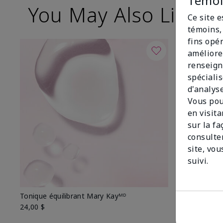
Témoin
You May Also Like
Ce site 
témoins, 
fins opé
améliore
renseign
spécialis
d'analys
Vous pou
en visit
sur la f
consulte
site, vou
suivi.
Tonique équilibrant Mary Kayᴹᴰ
Démaquillant
Kayᴹᴰ
24,00 $
26,00 $