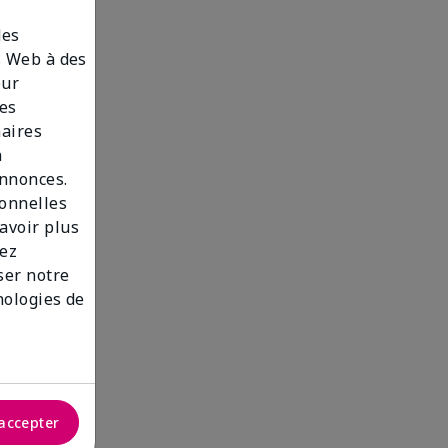
des
es Web à des
our
des
naires
n
annonces.
sonnelles
savoir plus
lez
iser notre
nologies de
accepter