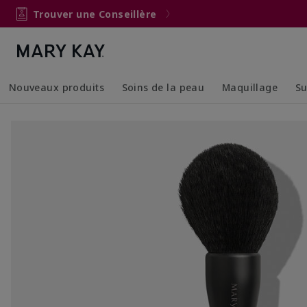
Trouver une Conseillère
Nouveaux produits
Soins de la peau
Maquillage
Su
Collapsed
Expanded
Collapsed
Expanded