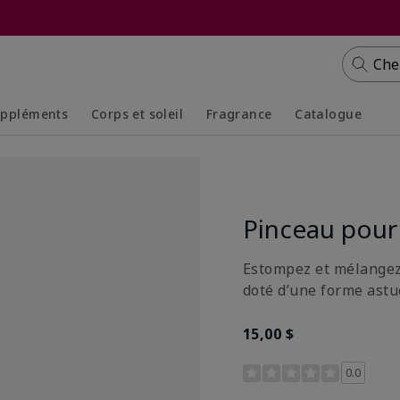
Che
ppléments
Corps et soleil
Fragrance
Catalogue
Collapsed
Expanded
Collapsed
Expanded
Pinceau pour 
Estompez et mélangez 
doté d’une forme astu
15,00 $
Évaluation des clientes 
0.0