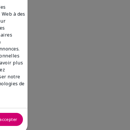
des
es Web à des
our
des
naires
n
annonces.
sonnelles
savoir plus
lez
iser notre
nologies de
accepter