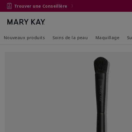
Trouver une Conseillère
Nouveaux produits
Soins de la peau
Maquillage
Su
Collapsed
Expanded
Collapsed
Expanded