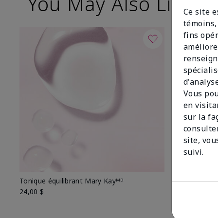
You May Also Like
Ce site 
témoins, 
fins opé
améliore
renseign
spécialis
d'analys
Vous pou
en visit
sur la f
consulte
site, vou
suivi.
Tonique équilibrant Mary Kayᴹᴰ
Démaquillant
Kayᴹᴰ
24,00 $
26,00 $