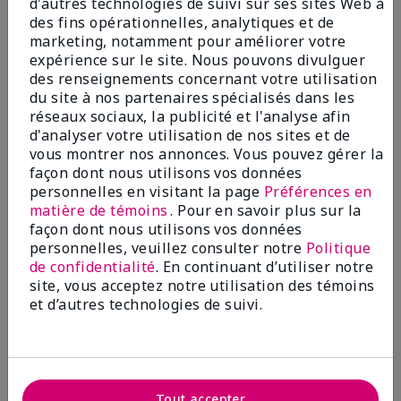
d'autres technologies de suivi sur ses sites Web à
Ajouter au sac
Ajouter au sac
des fins opérationnelles, analytiques et de
marketing, notamment pour améliorer votre
expérience sur le site. Nous pouvons divulguer
des renseignements concernant votre utilisation
du site à nos partenaires spécialisés dans les
réseaux sociaux, la publicité et l'analyse afin
d'analyser votre utilisation de nos sites et de
vous montrer nos annonces. Vous pouvez gérer la
façon dont nous utilisons vos données
personnelles en visitant la page
Préférences en
matière de témoins
. Pour en savoir plus sur la
façon dont nous utilisons vos données
Pinceau pour fond de teint
Pinceau pour le repli de l’œil
personnelles, veuillez consulter notre
Politique
liquide Mary Kayᴹᴰ
Mary Kayᴹᴰ
de confidentialité
. En continuant d’utiliser notre
20,00 $
15,00 $
site, vous acceptez notre utilisation des témoins
et d’autres technologies de suivi.
Ajouter au sac
Ajouter au sac
Tout accepter