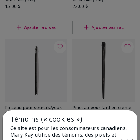
15,00 $
22,00 $
Ajouter au sac
Ajouter au sac
Pinceau pour sourcils/yeux
Pinceau pour fard en crème
Mary Kayᴹᴰ
Mary Kayᴹᴰ
Témoins (« cookies »)
15,00 $
15,00 $
Ce site est pour les consommateurs canadiens.
Mary Kay utilise des témoins, des pixels et