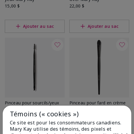
15,00 $
22,00 $
Ajouter au sac
Ajouter au sac
Pinceau pour sourcils/yeux
Pinceau pour fard en crème
Mary Kayᴹᴰ
Mary Kayᴹᴰ
Témoins (« cookies »)
15,00 $
15,00 $
Ce site est pour les consommateurs canadiens.
Mary Kay utilise des témoins, des pixels et