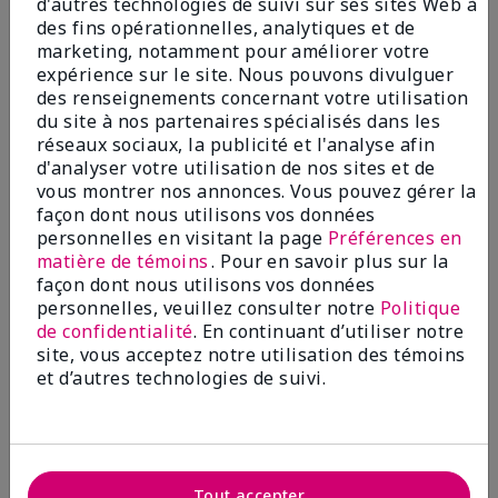
d'autres technologies de suivi sur ses sites Web à
Ajouter au sac
Ajouter au sac
des fins opérationnelles, analytiques et de
marketing, notamment pour améliorer votre
expérience sur le site. Nous pouvons divulguer
des renseignements concernant votre utilisation
du site à nos partenaires spécialisés dans les
réseaux sociaux, la publicité et l'analyse afin
d'analyser votre utilisation de nos sites et de
vous montrer nos annonces. Vous pouvez gérer la
façon dont nous utilisons vos données
personnelles en visitant la page
Préférences en
matière de témoins
. Pour en savoir plus sur la
façon dont nous utilisons vos données
Pinceau pour fond de teint
Pinceau pour le repli de l’œil
personnelles, veuillez consulter notre
Politique
liquide Mary Kayᴹᴰ
Mary Kayᴹᴰ
de confidentialité
. En continuant d’utiliser notre
20,00 $
15,00 $
site, vous acceptez notre utilisation des témoins
et d’autres technologies de suivi.
Ajouter au sac
Ajouter au sac
Tout accepter