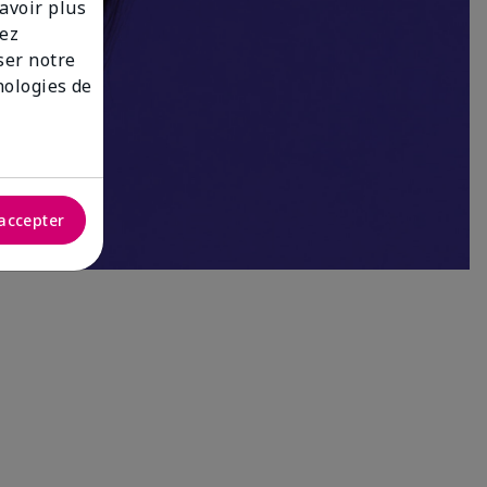
savoir plus
lez
iser notre
nologies de
accepter