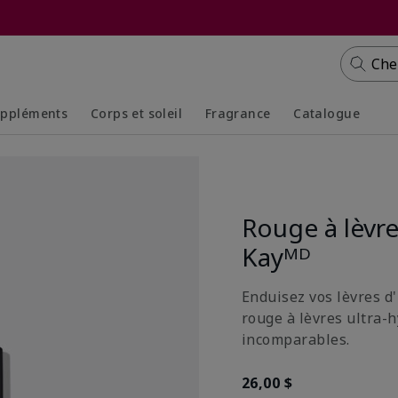
Che
ppléments
Corps et soleil
Fragrance
Catalogue
Collapsed
Expanded
Collapsed
Expanded
Rouge à lèvr
Kayᴹᴰ
Enduisez vos lèvres d'
rouge à lèvres ultra-
incomparables.
26,00 $