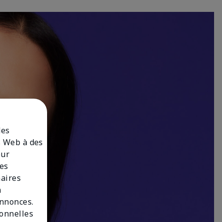
des
es Web à des
our
des
naires
n
annonces.
sonnelles