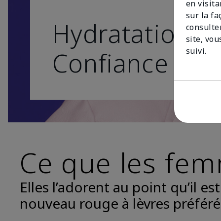
en visit
sur la f
Hydratation d
consulte
site, vou
suivi.
Confiance indé
Ce que les fem
Elles l’adorent au point qu’il es
nouveau rouge à lèvres préféré 