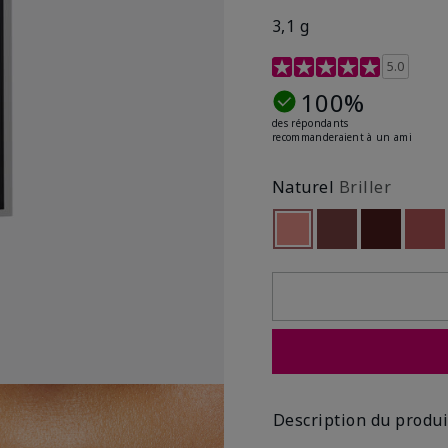
3,1 g
Évaluation des clientes 
5.0
100%
des répondants
recommanderaient à un ami
Naturel
Briller
Sélectionné
Out of stock
Out of stock
Out of st
Out
Description du produi