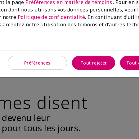
ant la page
Préférences en matière de témoins
. Pour en 
açon dont nous utilisons vos données personnelles, veuil
ouce.
r notre
Politique de confidentialité
. En continuant d’util
s acceptez notre utilisation des témoins et d’autres tech
niable.
Préférences
Tout rejeter
Tout 
mes disent
t devenu leur
pour tous les jours.