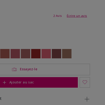
4,6 sur 5
2 Avis
Écrire un avis
ock
 of stock
Out of stock
Out of stock
Out of stock
Out of stock
Out of stock
Out of stock
Out of stock
Essayez-le
Ajouter au sac
t