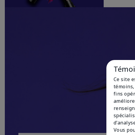
Témoin
Ce site 
témoins, 
fins opé
améliore
renseign
spécialis
d'analys
Vous pou