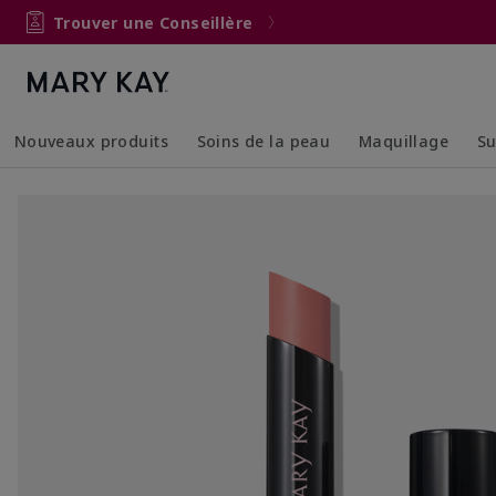
Trouver une Conseillère
Nouveaux produits
Soins de la peau
Maquillage
Su
Collapsed
Expanded
Collapsed
Expanded