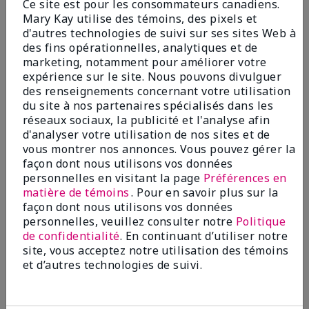
Ce site est pour les consommateurs canadiens.
Mary Kay utilise des témoins, des pixels et
d'autres technologies de suivi sur ses sites Web à
des fins opérationnelles, analytiques et de
marketing, notamment pour améliorer votre
You May Also Like
expérience sur le site. Nous pouvons divulguer
des renseignements concernant votre utilisation
du site à nos partenaires spécialisés dans les
réseaux sociaux, la publicité et l'analyse afin
d'analyser votre utilisation de nos sites et de
vous montrer nos annonces. Vous pouvez gérer la
façon dont nous utilisons vos données
personnelles en visitant la page
Préférences en
matière de témoins
. Pour en savoir plus sur la
façon dont nous utilisons vos données
personnelles, veuillez consulter notre
Politique
de confidentialité
. En continuant d’utiliser notre
Tonique équilibrant Mary
Démaquillant sans huile
site, vous acceptez notre utilisation des témoins
Kayᴹᴰ
pour les yeux Mary Kayᴹᴰ
et d’autres technologies de suivi.
24,00 $
26,00 $