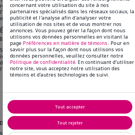
concernant votre utilisation du site à nos
respecte ou n’encourage pas la dignité et
partenaires spécialisés dans les réseaux sociaux, la
l’indépendance des personnes handicapées sera
publicité et l'analyse afin d'analyser votre
modifiée ou supprimée.
utilisation de nos sites et de vous montrer nos
Événements de la Compagnie en Ontario
annonces. Vous pouvez gérer la façon dont nous
utilisons vos données personnelles en visitant la
Incapacité physique
page
Préférences en matière de témoins
. Pour en
savoir plus sur la façon dont nous utilisons vos
Si un(e) participant(e) a une incapacité physique, cette
données personnelles, veuillez consulter notre
incapacité doit être indiquée sur le formulaire
Politique de confidentialité
. En continuant d’utiliser
d’inscription, pendant la période d’inscription, pour que
notre site, vous acceptez notre utilisation des
l’équipe des Événements spéciaux puisse :
témoins et d’autres technologies de suivi.
Louer un fauteuil roulant pour l’événement, au
besoin;
Prévoir une place spéciale, facilement accessible;
Faire installer des rampes d’accès à la scène (si la
personne se qualifie pour la reconnaissance sur
Tout accepter
scène).
Déficience auditive
Tout rejeter
Si un(e) participant(e) a une déficience auditive, cette