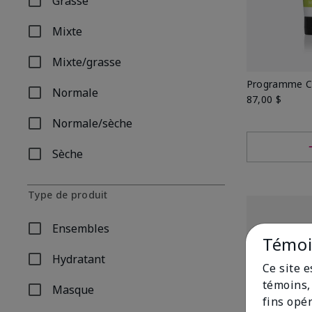
Grasse
Affiner par Type de peau: Grasse
Mixte
Affiner par Type de peau: Mixte
Mixte/grasse
Affiner par Type de peau: Mixte/grasse
Programme Cl
Normale
Affiner par Type de peau: Normale
87,00 $
Normale/sèche
Affiner par Type de peau: Normale/sèche
Sèche
Affiner par Type de peau: Sèche
Type de produit
Ensembles
Affiner par Type de produit: Ensembles
Témoin
Hydratant
Affiner par Type de produit: Hydratant
Ce site 
témoins, 
Masque
Affiner par Type de produit: Masque
fins opé