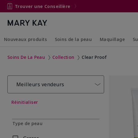
Trouver une Conseillère
Nouveaux produits
Soins de la peau
Maquillage
Su
Collapsed
Expanded
Collapsed
Expanded
Soins De La Peau
Collection
Clear Proof
Meilleurs vendeurs
Réinitialiser
Type de peau