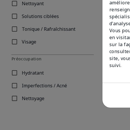
améliore
Nettoyant
Affiner par Type de produit: Nettoyant
renseign
Solutions ciblées
spécialis
Affiner par Type de produit: Solutions ciblées
d'analys
Tonique / Rafraîchissant
Vous pou
Affiner par Type de produit: Tonique / Rafraîchissant
en visit
Visage
sur la f
Affiner par Type de produit: Visage
Gel nettoyant 
consulte
23,00 $
site, vou
Préoccupation
suivi.
Hydratant
Affiner par Préoccupation: Hydratant
Imperfections / Acné
Affiner par Préoccupation: Imperfections / Acné
Nettoyage
Affiner par Préoccupation: Nettoyage