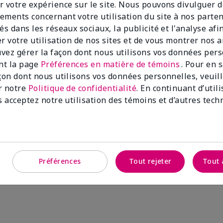
r votre expérience sur le site. Nous pouvons divulguer 
ements concernant votre utilisation du site à nos parte
és dans les réseaux sociaux, la publicité et l'analyse afi
er votre utilisation de nos sites et de vous montrer nos 
vez gérer la façon dont nous utilisons vos données per
ant la page
Préférences en matière de témoins
. Pour en 
açon dont nous utilisons vos données personnelles, veuil
clarifiant Clear Proofᴹᴰ
Solution anti-imperfection pou
r notre
Politique de confidentialité
. En continuant d’util
sujettes à l’acné Clear Proofᴹᴰ
16,00 $
s acceptez notre utilisation des témoins et d’autres tech
Ajouter au sac
Ajouter au sa
Préférences
Tout rejeter
Tout 