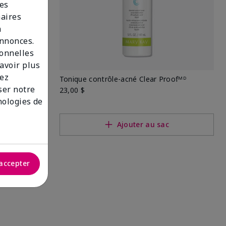
des
naires
n
annonces.
sonnelles
savoir plus
lez
r peaux
Tonique contrôle-acné Clear Proofᴹᴰ
iser notre
23,00 $
nologies de
c
Ajouter au sac
accepter