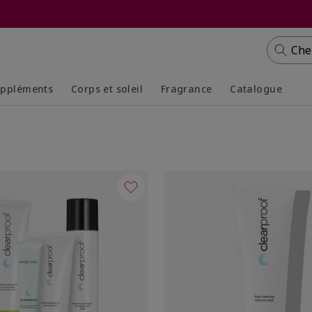
Che
ppléments
Corps et soleil
Fragrance
Catalogue
Collapsed
Expanded
Collapsed
Expanded