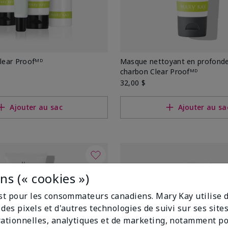
ear Proofᴹᴰ
Masque nettoyant en profonde
charbon Clear Proofᴹᴰ
32,00 $
Ajouter au sac
Ajouter au sa
s (« cookies »)
est pour les consommateurs canadiens. Mary Kay utilise 
des pixels et d'autres technologies de suivi sur ses sit
rationnelles, analytiques et de marketing, notamment p