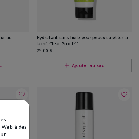
ur au
Hydratant sans huile pour peaux sujettes à
l’acné Clear Proofᴹᴰ
25,00 $
c
Ajouter au sac
des
es Web à des
our