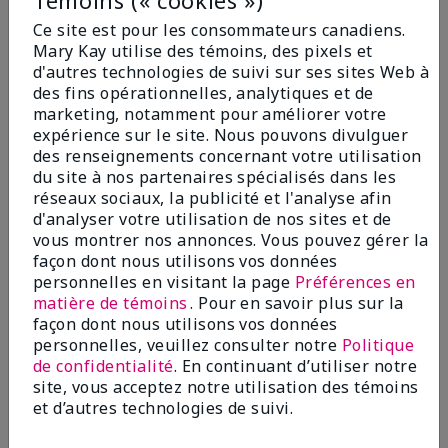
Témoins (« cookies »)
Ce site est pour les consommateurs canadiens.
Mary Kay utilise des témoins, des pixels et
d'autres technologies de suivi sur ses sites Web à
des fins opérationnelles, analytiques et de
marketing, notamment pour améliorer votre
expérience sur le site. Nous pouvons divulguer
You May Also Like
des renseignements concernant votre utilisation
du site à nos partenaires spécialisés dans les
réseaux sociaux, la publicité et l'analyse afin
d'analyser votre utilisation de nos sites et de
vous montrer nos annonces. Vous pouvez gérer la
façon dont nous utilisons vos données
personnelles en visitant la page
Préférences en
matière de témoins
. Pour en savoir plus sur la
façon dont nous utilisons vos données
personnelles, veuillez consulter notre
Politique
de confidentialité
. En continuant d’utiliser notre
site, vous acceptez notre utilisation des témoins
Tonique équilibrant Mary
Démaquillant sans huile
et d’autres technologies de suivi.
Kayᴹᴰ
pour les yeux Mary Kayᴹᴰ
24,00 $
26,00 $