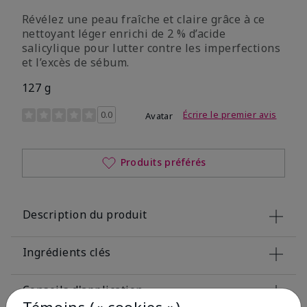
Révélez une peau fraîche et claire grâce à ce
nettoyant léger enrichi de 2 % d’acide
salicylique pour lutter contre les imperfections
et l’excès de sébum.
127 g
Évaluation des clientes 5 sur 5
0.0
Écrire le premier avis
Avatar
Produits préférés
Description du produit
Ingrédients clés
Conseils d'application