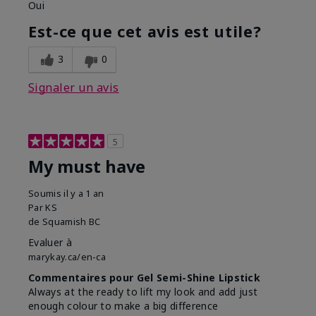
Oui
Est-ce que cet avis est utile?
3
0
Signaler un avis
5
My must have
Soumis
il y a 1 an
Par
KS
de
Squamish BC
Evaluer à
marykay.ca/en-ca
Commentaires pour Gel Semi-Shine Lipstick
Always at the ready to lift my look and add just
enough colour to make a big difference