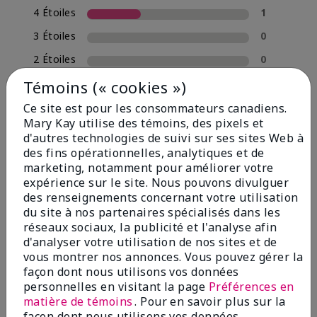
4 Étoiles
1
3 Étoiles
0
2 Étoiles
0
1 Étoile
0
Témoins (« cookies »)
Ce site est pour les consommateurs canadiens.
Mary Kay utilise des témoins, des pixels et
d'autres technologies de suivi sur ses sites Web à
des fins opérationnelles, analytiques et de
marketing, notamment pour améliorer votre
expérience sur le site. Nous pouvons divulguer
des renseignements concernant votre utilisation
du site à nos partenaires spécialisés dans les
réseaux sociaux, la publicité et l'analyse afin
Commenté par 3 clients
d'analyser votre utilisation de nos sites et de
vous montrer nos annonces. Vous pouvez gérer la
façon dont nous utilisons vos données
personnelles en visitant la page
Préférences en
5
matière de témoins
. Pour en savoir plus sur la
Moisture locked in!
façon dont nous utilisons vos données