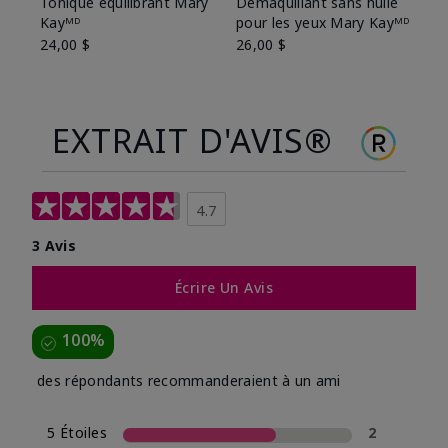
Tonique équilibrant Mary
Démaquillant sans huile
Kayᴹᴰ
pour les yeux Mary Kayᴹᴰ
24,00 $
26,00 $
EXTRAIT D'AVIS®
4.7
3 Avis
Écrire Un Avis
100%
des répondants recommanderaient à un ami
5 Étoiles
2