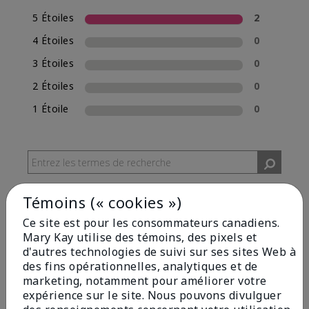
5 Étoiles
2
4 Étoiles
0
3 Étoiles
0
2 Étoiles
0
1 Étoile
0
Témoins (« cookies »)
Ce site est pour les consommateurs canadiens.
Mary Kay utilise des témoins, des pixels et
d'autres technologies de suivi sur ses sites Web à
Commenté par 2 clients
des fins opérationnelles, analytiques et de
marketing, notamment pour améliorer votre
expérience sur le site. Nous pouvons divulguer