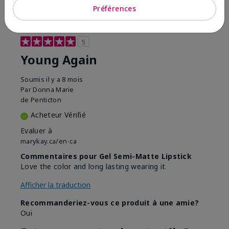
Signaler un avis
Préférences
5
Young Again
Soumis
il y a 8 mois
Par
Donna Marie
de
Penticton
Acheteur Vérifié
Evaluer à
marykay.ca/en-ca
Commentaires pour Gel Semi-Matte Lipstick
Love the color and long lasting wearing it.
Afficher la traduction
Recommanderiez-vous ce produit à une amie?
Oui