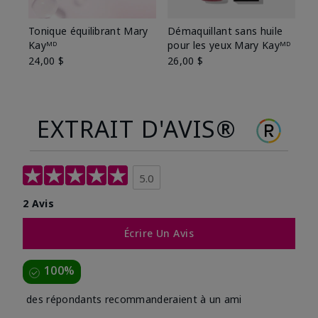
Tonique équilibrant Mary
Démaquillant sans huile
Kayᴹᴰ
pour les yeux Mary Kayᴹᴰ
24,00 $
26,00 $
EXTRAIT D'AVIS®
5.0
2 Avis
Écrire Un Avis
100%
des répondants recommanderaient à un ami