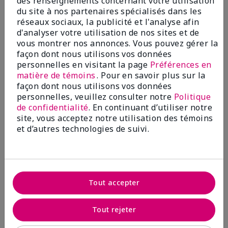
des renseignements concernant votre utilisation
5
du site à nos partenaires spécialisés dans les
Lipstick
réseaux sociaux, la publicité et l'analyse afin
d'analyser votre utilisation de nos sites et de
Soumis
il y a 6 mois
vous montrer nos annonces. Vous pouvez gérer la
Par
Karen
façon dont nous utilisons vos données
de
Owen Sound
personnelles en visitant la page
Préférences en
Acheteur Vérifié
matière de témoins
. Pour en savoir plus sur la
façon dont nous utilisons vos données
Evaluer à
personnelles, veuillez consulter notre
Politique
marykay.ca/en-ca
de confidentialité
. En continuant d’utiliser notre
Commentaires pour Gel Semi-Matte Lipstick
site, vous acceptez notre utilisation des témoins
I love this colour and feels really good on
et d’autres technologies de suivi.
Afficher la traduction
Recommanderiez-vous ce produit à une amie?
Oui
Tout accepter
Est-ce que cet avis est utile?
Tout rejeter
2
0