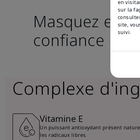
en visit
sur la f
Masquez en t
consulte
site, vou
suivi.
confiance
Complexe d'ing
Vitamine E
Un puissant antioxydant présent naturel
les radicaux libres.