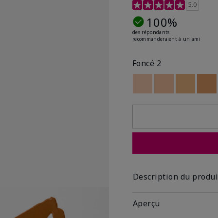
Évaluation des clientes 
5.0
100%
des répondants
recommanderaient à un ami
Foncé 2
Out of stock
Out of stock
Out of st
Out
Description du produi
Aperçu