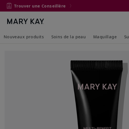
Trouver une Conseillère
Nouveaux produits
Soins de la peau
Maquillage
Su
Collapsed
Expanded
Collapsed
Expanded