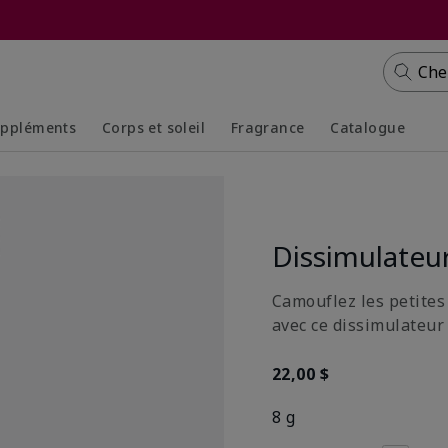
Che
ppléments
Corps et soleil
Fragrance
Catalogue
Collapsed
Expanded
Collapsed
Expanded
Dissimulateur
Camouflez les petites
avec ce dissimulateur 
22,00 $
8 g