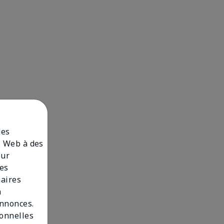
des
es Web à des
our
des
naires
n
annonces.
sonnelles