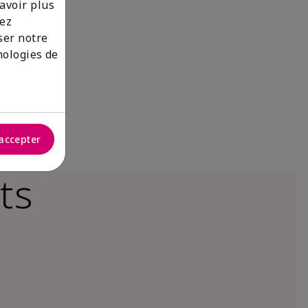
savoir plus
lez
iser notre
nologies de
accepter
ts