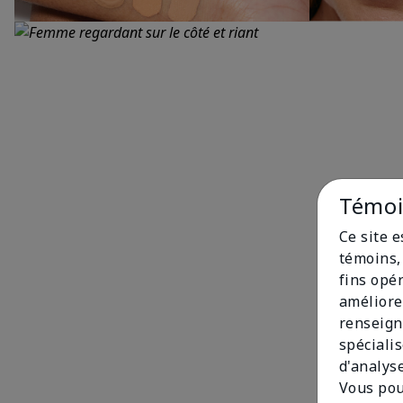
Témoin
Ce site 
témoins, 
fins opé
améliore
renseign
spécialis
d'analys
Vous pou