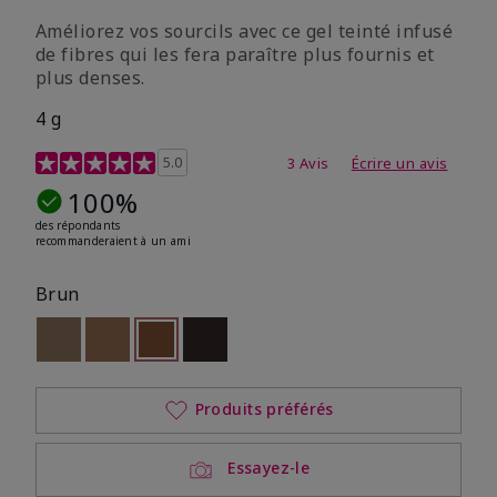
Améliorez vos sourcils avec ce gel teinté infusé
de fibres qui les fera paraître plus fournis et
plus denses.
4 g
Évaluation des clientes 3,5 sur 5
5.0
3 Avis
Écrire un avis
100%
des répondants
recommanderaient à un ami
Brun
Out of stock
Out of stock
Sélectionné
Out of stock
Out of stock
Produits préférés
Essayez-le