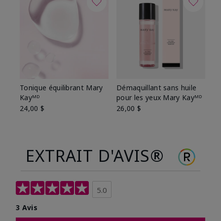
Tonique équilibrant Mary
Démaquillant sans huile
Kayᴹᴰ
pour les yeux Mary Kayᴹᴰ
24,00 $
26,00 $
EXTRAIT D'AVIS®
5.0
3 Avis