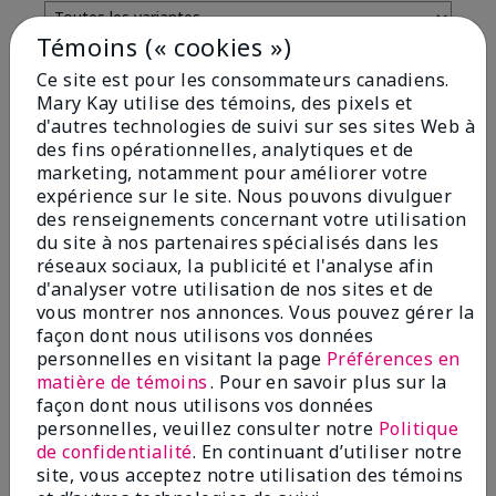
Témoins (« cookies »)
Commenté par 3 clients
Ce site est pour les consommateurs canadiens.
Mary Kay utilise des témoins, des pixels et
d'autres technologies de suivi sur ses sites Web à
des fins opérationnelles, analytiques et de
5
marketing, notamment pour améliorer votre
Great eyebrow enhancer.
expérience sur le site. Nous pouvons divulguer
des renseignements concernant votre utilisation
Soumis
il y a 11 mois
du site à nos partenaires spécialisés dans les
Par
Di Ma
réseaux sociaux, la publicité et l'analyse afin
de
Halifax
d'analyser votre utilisation de nos sites et de
Acheteur Vérifié
vous montrer nos annonces. Vous pouvez gérer la
façon dont nous utilisons vos données
Evaluer à
personnelles en visitant la page
Préférences en
marykay.ca/en-ca
matière de témoins
. Pour en savoir plus sur la
Commentaires pour Mary Kay® Volumizing Brow
façon dont nous utilisons vos données
Tint
personnelles, veuillez consulter notre
Politique
This product does a great job of covering up some
de confidentialité
. En continuant d’utiliser notre
the grey hairs in my eyebrows while looking very
site, vous acceptez notre utilisation des témoins
natural.