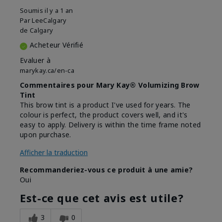
Soumis
il y a 1 an
Par
LeeCalgary
de
Calgary
Acheteur Vérifié
Evaluer à
marykay.ca/en-ca
Commentaires pour Mary Kay® Volumizing Brow
Tint
This brow tint is a product I've used for years. The
colour is perfect, the product covers well, and it's
easy to apply. Delivery is within the time frame noted
upon purchase.
Afficher la traduction
Recommanderiez-vous ce produit à une amie?
Oui
Est-ce que cet avis est utile?
3
0